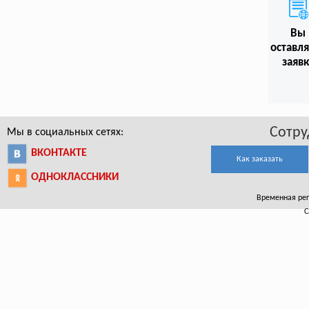
Вы
оставл
заяв
Сотру
Мы в социальных сетях:
ВКОНТАКТЕ
Как заказать
ОДНОКЛАССНИКИ
Временная реги
С