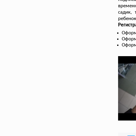
времен
садик, 
ребенок
Регистр
Оформ
Оформ
Оформ