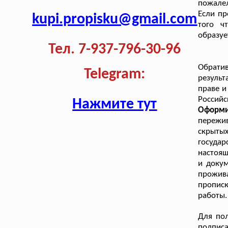
пожале
Если пр
kupi.propisku@gmail.com
того ч
образуе
Тел. 7-937-796-30-96
Обрати
Telegram:
результ
праве и
Российс
Нажмите тут
Оформи
пережив
скрыты
государ
настоящ
и докум
прожива
прописк
работы.
Для пол
подписа