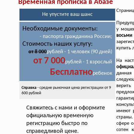
Временная прописка в Абазе
Страниц
Не упустите ваш шанс
Предупр
Необходимые документы:
у моше
восьми
- паспорта гражданина России;
зарегис
Стоимость наших услугу:
купить 
от 8 000
рублей - 1 человек (90 дней)
от 7 000
На нас
рублей - 1 взрослый
официа
Бесплатно
ребенок
данная
следую
верить
Справка
- средне рыночная цена
регистрации от 9
предлож
600 рублей
гарант
консуль
Свяжитесь с нами и оформите
имеют 
официальную временную
страны
регистрацию быстро по
сфере о
сотен 
справедливой цене.